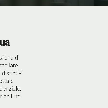
qua
zione di
nstallare.
distintivi
etta e
denziale,
gricoltura.