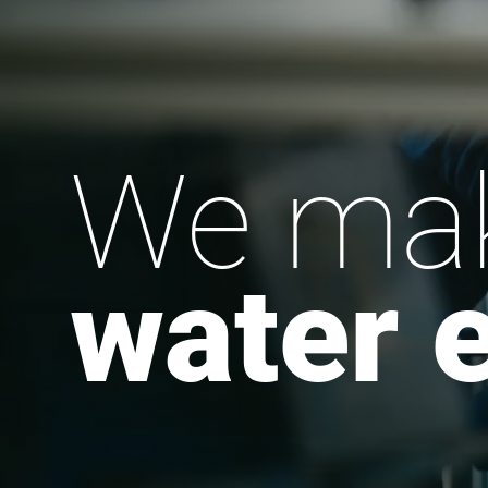
We ma
water 